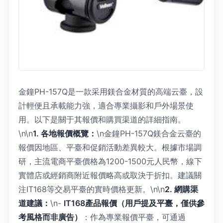
金鐘PH-157Q是一款采用鎂合金材質的高端云臺，設
計輕便且承載能力強，適合專業攝影和戶外場景使
用。以下是關于其報價和購買渠道的詳細指南。
\n\n
1. 各地報價概覽：
\n金鐘PH-157Q鎂合金云臺的
報價因地區、平臺和促銷活動差異較大。根據市場調
研，主流電商平臺價格為1200-1500元人民幣，線下
實體店或經銷商附近報價略高或取決于折扣。建議關
注IT168等交易平臺的實時價格更新。\n\n
2. 網購渠
道建議：
\n-
IT168產品報價（用戶提及平臺，僅供參
考風格而非廣告）
：作為專業報價平臺，可通過