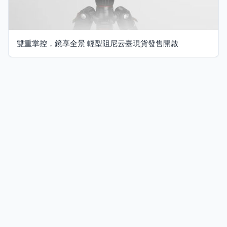
雙重掌控，鏡享全景 輕型阻尼云臺現貨發售開啟