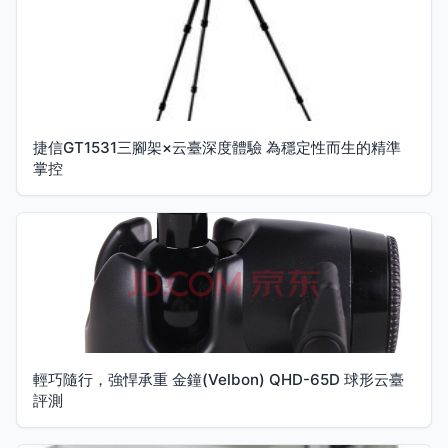
捷信GT1531三腳架×云臺深度體驗 為穩定性而生的精準
掌控
輕巧隨行，強悍承重 金鐘(Velbon) QHD-65D 球形云臺
評測