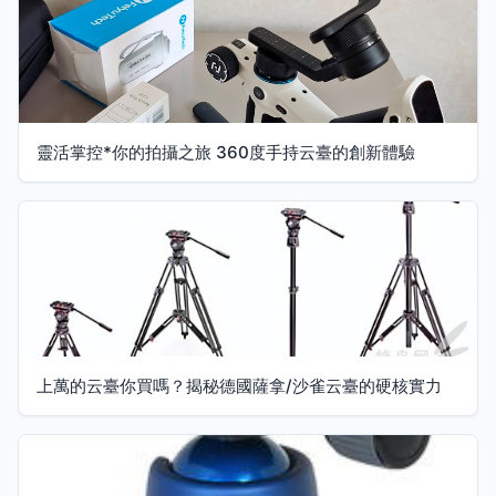
靈活掌控*你的拍攝之旅 360度手持云臺的創新體驗
上萬的云臺你買嗎？揭秘德國薩拿/沙雀云臺的硬核實力