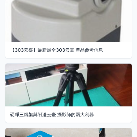
【303云臺】最新最全303云臺 產品參考信息
硬凈三腳架與附送云臺 攝影師的兩大利器