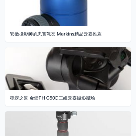
安徽攝影師的忠實戰友 Markins精品云臺推薦
穩定之道 金鐘PH G50D三維云臺攝影體驗